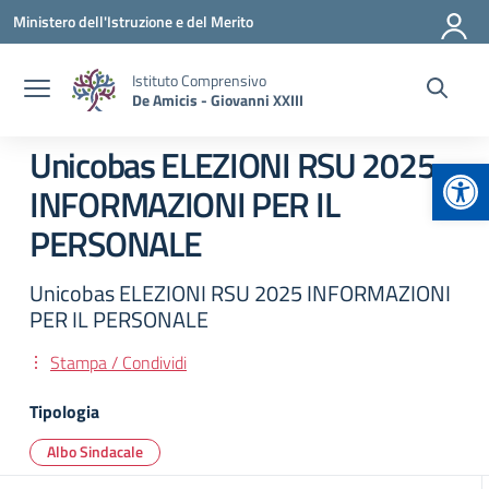
Vai ai contenuti
Vai al menu di navigazione
Vai al footer
Ministero dell'Istruzione e del Merito
Istituto Comprensivo
De Amicis - Giovanni XXIII
Unicobas ELEZIONI RSU 2025
Apr
INFORMAZIONI PER IL
PERSONALE
Unicobas ELEZIONI RSU 2025 INFORMAZIONI
PER IL PERSONALE
Stampa / Condividi
Tipologia
Albo Sindacale