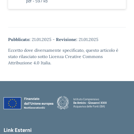
pdf - 597 kb
Pubblicato:
21.01.2025
-
Revisione:
21.01.2025
Eccetto dove diversamente specificato, questo articolo è
stato rilasciato sotto Licenza Creative Commons
Attribuzione 4.0 Italia.
Istituto Comprensivo
De Amicis - Giovanni XXIII
Acquaviva delle Fonti (BA)
— Visita la pagina iniziale della scuola
Link Esterni