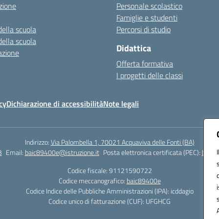
zione
Personale scolastico
Famiglie e studenti
della scuola
Percorsi di studio
della scuola
Didattica
azione
Offerta formativa
I progetti delle classi
cy
Dichiarazione di accessibilità
Note legali
Indirizzo:
Via Palombella 1, 70021 Acquaviva delle Fonti (BA)
3
Email:
baic89400e@istruzione.it
Posta elettronica certificata (PEC):
baic8
Codice fiscale: 91121590722
Codice meccanografico:
baic89400e
Codice Indice delle Pubbliche Amministrazioni (IPA): icddagio
Codice unico di fatturazione (CUF): UFGHCG