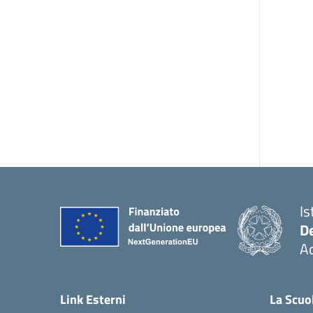
Is
De
Ac
— 
Link Esterni
La Scuo