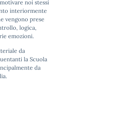
 motivare noi stessi
anto interiormente
one vengono prese
rollo, logica,
rie emozioni.
teriale da
quentanti la Scuola
incipalmente da
ia.