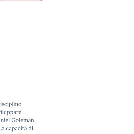
discipline
viluppare
Daniel Goleman
La capacità di