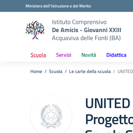
Vai ai contenuti
Vai al menu di navigazione
Vai al footer
Ministero dell'Istruzione e del Merito
Istituto Comprensivo
De Amicis - Giovanni XXIII
Acquaviva delle Fonti (BA)
Scuola
Servizi
Novità
Didattica
Home
Scuola
Le carte della scuola
UNITED 
UNITED
Progetto