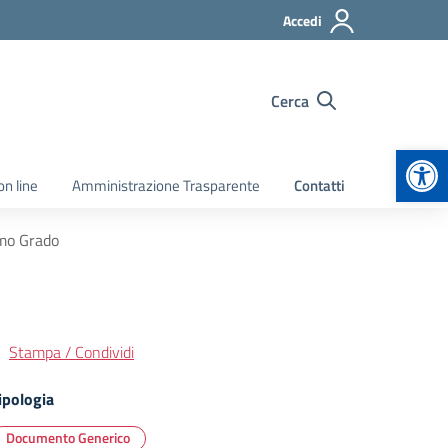
Accedi
Cerca
Apr
on line
Amministrazione Trasparente
Contatti
imo Grado
Stampa / Condividi
ipologia
Documento Generico