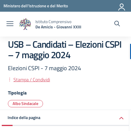
Vai ai contenuti
Vai al menu di navigazione
Vai al footer
Ministero dell'Istruzione e del Merito
Istituto Comprensivo
De Amicis - Giovanni XXIII
USB – Candidati – Elezioni CSPI
– 7 maggio 2024
Elezioni CSPI - 7 maggio 2024
Stampa / Condividi
Tipologia
Albo Sindacale
Indice della pagina