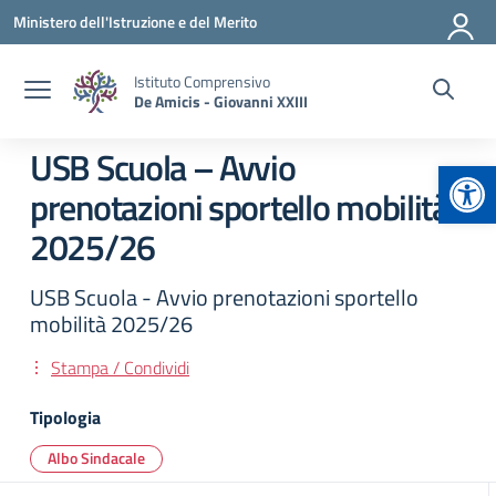
Vai ai contenuti
Vai al menu di navigazione
Vai al footer
Ministero dell'Istruzione e del Merito
Istituto Comprensivo
De Amicis - Giovanni XXIII
USB Scuola – Avvio
Apr
prenotazioni sportello mobilità
2025/26
USB Scuola - Avvio prenotazioni sportello
mobilità 2025/26
Stampa / Condividi
Tipologia
Albo Sindacale