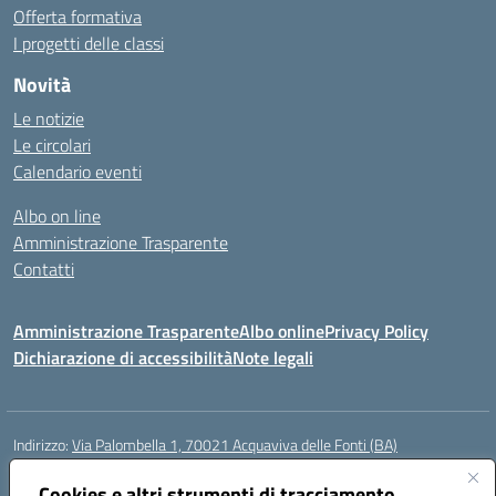
Offerta formativa
I progetti delle classi
Novità
Le notizie
Le circolari
Calendario eventi
Albo on line
Amministrazione Trasparente
Contatti
Amministrazione Trasparente
Albo online
Privacy Policy
Dichiarazione di accessibilità
Note legali
Indirizzo:
Via Palombella 1, 70021 Acquaviva delle Fonti (BA)
Centralino:
080/761013
Email:
baic89400e@istruzione.it
Posta elettronica certificata (PEC):
Cookies e altri strumenti di tracciamento
baic89400e@pec.istruzione.it