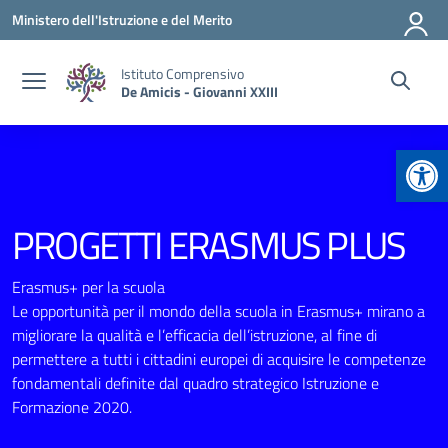
Vai ai contenuti
Vai al menu di navigazione
Vai al footer
Ministero dell'Istruzione e del Merito
Istituto Comprensivo
De Amicis - Giovanni XXIII
Apr
PROGETTI ERASMUS PLUS
Erasmus+ per la scuola
Le opportunità per il mondo della scuola in Erasmus+ mirano a
migliorare la qualità e l’efficacia dell’istruzione, al fine di
permettere a tutti i cittadini europei di acquisire le competenze
fondamentali definite dal quadro strategico Istruzione e
Formazione 2020.