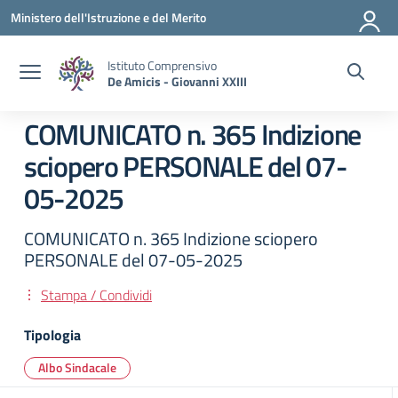
Vai ai contenuti
Vai al menu di navigazione
Vai al footer
Ministero dell'Istruzione e del Merito
Istituto Comprensivo
De Amicis - Giovanni XXIII
COMUNICATO n. 365 Indizione
sciopero PERSONALE del 07-
05-2025
COMUNICATO n. 365 Indizione sciopero
PERSONALE del 07-05-2025
Stampa / Condividi
Tipologia
Albo Sindacale