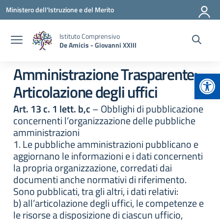
Vai ai contenuti
Vai al menu di navigazione
Vai al footer
Ministero dell'Istruzione e del Merito
Istituto Comprensivo
De Amicis - Giovanni XXIII
Amministrazione Trasparente:
Apr
Articolazione degli uffici
Art. 13 c. 1 lett. b,c
– Obblighi di pubblicazione
concernenti l’organizzazione delle pubbliche
amministrazioni
1. Le pubbliche amministrazioni pubblicano e
aggiornano le informazioni e i dati concernenti
la propria organizzazione, corredati dai
documenti anche normativi di riferimento.
Sono pubblicati, tra gli altri, i dati relativi:
b) all’articolazione degli uffici, le competenze e
le risorse a disposizione di ciascun ufficio,