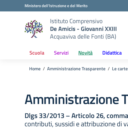
Vai ai contenuti
Vai al menu di navigazione
Vai al footer
Ministero dell'Istruzione e del Merito
Istituto Comprensivo
De Amicis - Giovanni XXIII
Acquaviva delle Fonti (BA)
Scuola
Servizi
Novità
Didattica
Home
Amministrazione Trasparente
Le carte
Amministrazione T
Dlgs 33/2013 – Articolo 26, comma 
contributi, sussidi e attribuzione di 