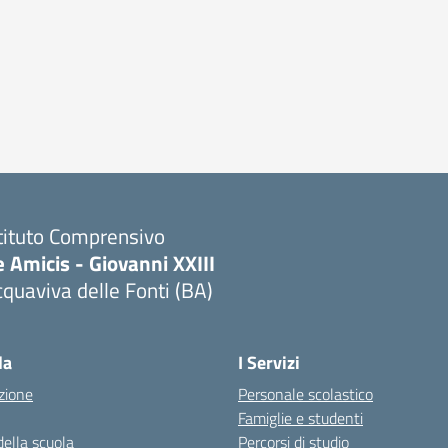
tituto Comprensivo
 Amicis - Giovanni XXIII
quaviva delle Fonti (BA)
Visita la pagina iniziale della scuola
la
I Servizi
zione
Personale scolastico
Famiglie e studenti
della scuola
Percorsi di studio