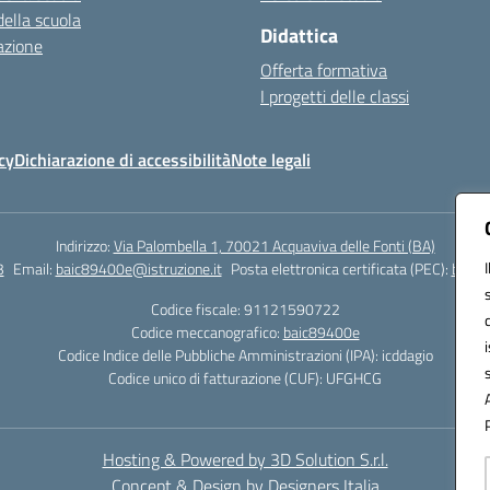
della scuola
Didattica
azione
Offerta formativa
I progetti delle classi
cy
Dichiarazione di accessibilità
Note legali
Indirizzo:
Via Palombella 1, 70021 Acquaviva delle Fonti (BA)
3
Email:
baic89400e@istruzione.it
Posta elettronica certificata (PEC):
baic8
Codice fiscale: 91121590722
Codice meccanografico:
baic89400e
Codice Indice delle Pubbliche Amministrazioni (IPA): icddagio
Codice unico di fatturazione (CUF): UFGHCG
Hosting & Powered by 3D Solution S.r.l.
Concept & Design by Designers Italia