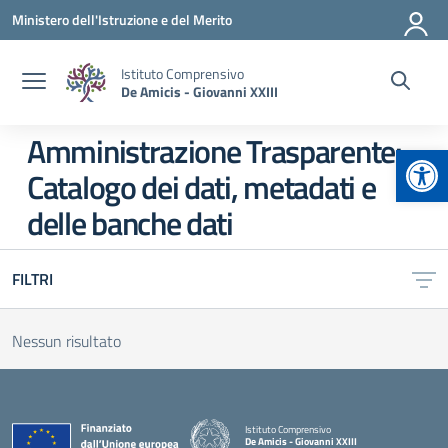
Vai ai contenuti
Vai al menu di navigazione
Vai al footer
Ministero dell'Istruzione e del Merito
Istituto Comprensivo
De Amicis - Giovanni XXIII
Amministrazione Trasparente:
Apr
Catalogo dei dati, metadati e
delle banche dati
FILTRI
Nessun risultato
Istituto Comprensivo
De Amicis - Giovanni XXIII