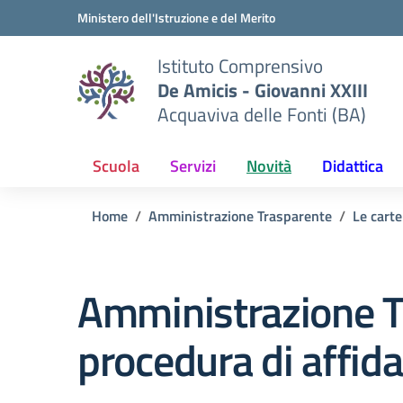
Vai ai contenuti
Vai al menu di navigazione
Vai al footer
Ministero dell'Istruzione e del Merito
Istituto Comprensivo
De Amicis - Giovanni XXIII
Acquaviva delle Fonti (BA)
Scuola
Servizi
Novità
Didattica
Home
Amministrazione Trasparente
Le carte
Amministrazione T
procedura di affi