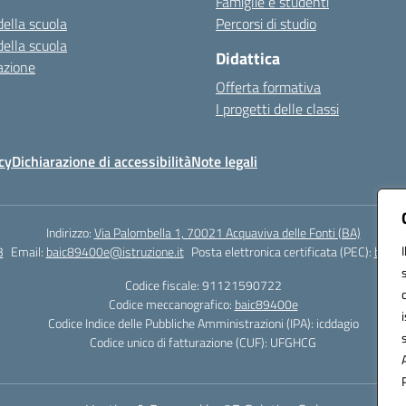
Famiglie e studenti
della scuola
Percorsi di studio
della scuola
Didattica
azione
Offerta formativa
I progetti delle classi
cy
Dichiarazione di accessibilità
Note legali
Indirizzo:
Via Palombella 1, 70021 Acquaviva delle Fonti (BA)
3
Email:
baic89400e@istruzione.it
Posta elettronica certificata (PEC):
baic8
Codice fiscale: 91121590722
Codice meccanografico:
baic89400e
Codice Indice delle Pubbliche Amministrazioni (IPA): icddagio
Codice unico di fatturazione (CUF): UFGHCG