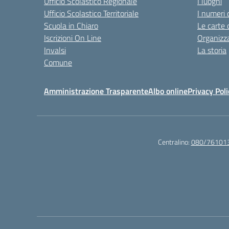
Ufficio Scolastico Regionale
I luoghi
Ufficio Scolastico Territoriale
I numeri 
Scuola in Chiaro
Le carte 
Iscrizioni On Line
Organizz
Invalsi
La storia
Comune
Amministrazione Trasparente
Albo online
Privacy Poli
Centralino:
080/76101