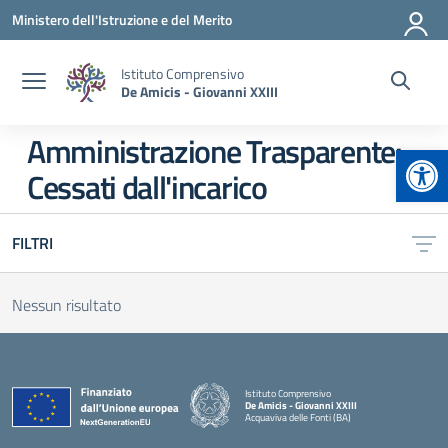
Vai ai contenuti
Vai al menu di navigazione
Vai al footer
Ministero dell'Istruzione e del Merito
Istituto Comprensivo
De Amicis - Giovanni XXIII
Amministrazione Trasparente:
Apr
Cessati dall'incarico
FILTRI
Nessun risultato
Istituto Comprensivo
De Amicis - Giovanni XXIII
Acquaviva delle Fonti (BA)
— Visita la pagina iniziale della scuola