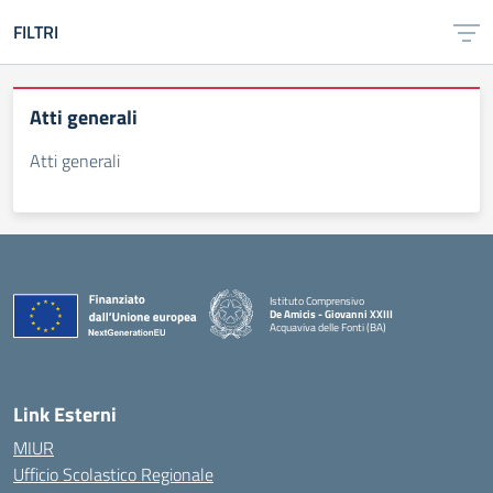
FILTRI
Atti generali
Atti generali
Istituto Comprensivo
De Amicis - Giovanni XXIII
Acquaviva delle Fonti (BA)
— Visita la pagina iniziale della scuola
Link Esterni
MIUR
Ufficio Scolastico Regionale