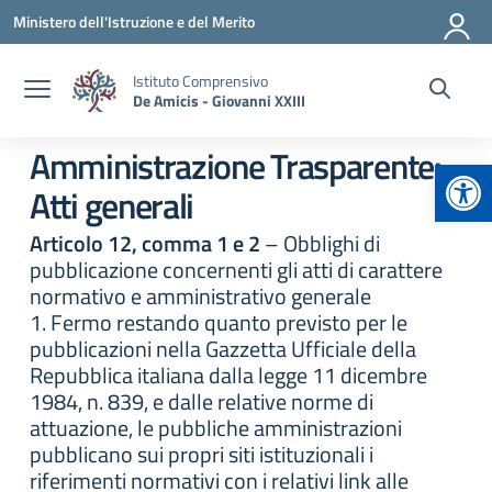
Vai ai contenuti
Vai al menu di navigazione
Vai al footer
Ministero dell'Istruzione e del Merito
Istituto Comprensivo
De Amicis - Giovanni XXIII
Amministrazione Trasparente:
Apr
Atti generali
Articolo 12, comma 1 e 2
– Obblighi di
pubblicazione concernenti gli atti di carattere
normativo e amministrativo generale
1. Fermo restando quanto previsto per le
pubblicazioni nella Gazzetta Ufficiale della
Repubblica italiana dalla legge 11 dicembre
1984, n. 839, e dalle relative norme di
attuazione, le pubbliche amministrazioni
pubblicano sui propri siti istituzionali i
riferimenti normativi con i relativi link alle