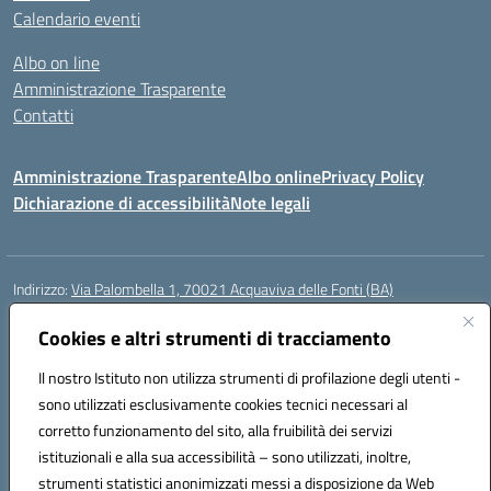
Calendario eventi
Albo on line
Amministrazione Trasparente
Contatti
Amministrazione Trasparente
Albo online
Privacy Policy
Dichiarazione di accessibilità
Note legali
Indirizzo:
Via Palombella 1, 70021 Acquaviva delle Fonti (BA)
Centralino:
080/761013
Email:
baic89400e@istruzione.it
Posta elettronica certificata (PEC):
Cookies e altri strumenti di tracciamento
baic89400e@pec.istruzione.it
Codice fiscale: 91121590722
Il nostro Istituto non utilizza strumenti di profilazione degli utenti -
Codice meccanografico:
baic89400e
sono utilizzati esclusivamente cookies tecnici necessari al
Codice Indice delle Pubbliche Amministrazioni (IPA): icddagio
corretto funzionamento del sito, alla fruibilità dei servizi
Codice unico di fatturazione (CUF): UFGHCG
istituzionali e alla sua accessibilità – sono utilizzati, inoltre,
strumenti statistici anonimizzati messi a disposizione da Web