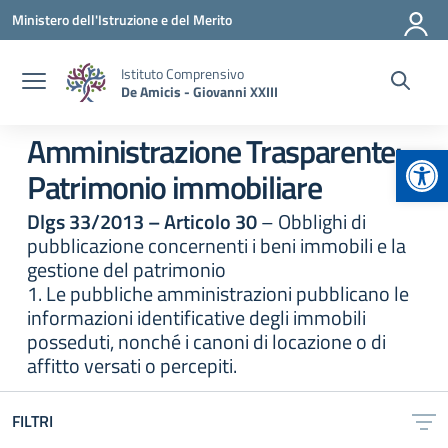
Vai ai contenuti
Vai al menu di navigazione
Vai al footer
Ministero dell'Istruzione e del Merito
Istituto Comprensivo
De Amicis - Giovanni XXIII
Amministrazione Trasparente:
Apr
Patrimonio immobiliare
Dlgs 33/2013 – Articolo 30
– Obblighi di
pubblicazione concernenti i beni immobili e la
gestione del patrimonio
1. Le pubbliche amministrazioni pubblicano le
informazioni identificative degli immobili
posseduti, nonché i canoni di locazione o di
affitto versati o percepiti.
FILTRI