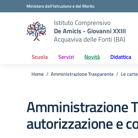
Vai ai contenuti
Vai al menu di navigazione
Vai al footer
Ministero dell'Istruzione e del Merito
Istituto Comprensivo
De Amicis - Giovanni XXIII
Acquaviva delle Fonti (BA)
Scuola
Servizi
Novità
Didattica
Home
Amministrazione Trasparente
Le carte
Amministrazione T
autorizzazione e c