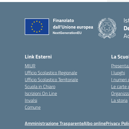
Is
De
Ac
— 
Link Esterni
La Scuo
MIUR
Presenta
Ufficio Scolastico Regionale
I luoghi
Ufficio Scolastico Territoriale
I numeri 
Scuola in Chiaro
Le carte 
Iscrizioni On Line
Organizz
Invalsi
La storia
Comune
Amministrazione Trasparente
Albo online
Privacy Poli