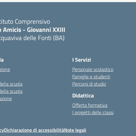
tituto Comprensivo
 Amicis - Giovanni XXIII
quaviva delle Fonti (BA)
Visita la pagina iniziale della scuola
la
I Servizi
zione
Personale scolastico
Famiglie e studenti
della scuola
Percorsi di studio
della scuola
Didattica
azione
Offerta formativa
I progetti delle classi
cy
Dichiarazione di accessibilità
Note legali