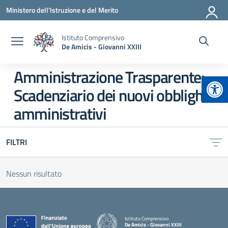
Vai ai contenuti
Vai al menu di navigazione
Vai al footer
Ministero dell'Istruzione e del Merito
Istituto Comprensivo
De Amicis - Giovanni XXIII
Amministrazione Trasparente:
Apr
Scadenziario dei nuovi obblighi
amministrativi
FILTRI
Nessun risultato
Istituto Comprensivo
De Amicis - Giovanni XXIII