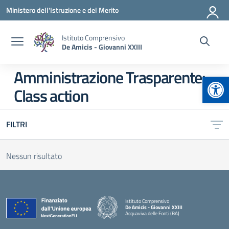
Vai ai contenuti
Vai al menu di navigazione
Vai al footer
Ministero dell'Istruzione e del Merito
Istituto Comprensivo
De Amicis - Giovanni XXIII
Amministrazione Trasparente:
Apr
Class action
FILTRI
Nessun risultato
Istituto Comprensivo
De Amicis - Giovanni XXIII
Acquaviva delle Fonti (BA)
— Visita la pagina iniziale della scuola