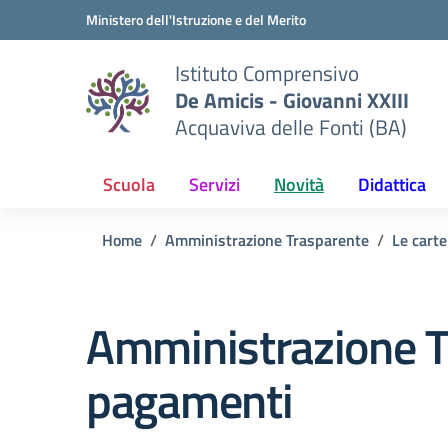
Vai ai contenuti
Vai al menu di navigazione
Vai al footer
Ministero dell'Istruzione e del Merito
Istituto Comprensivo
De Amicis - Giovanni XXIII
Acquaviva delle Fonti (BA)
Scuola
Servizi
Novità
Didattica
Home
Amministrazione Trasparente
Le carte
Amministrazione T
pagamenti