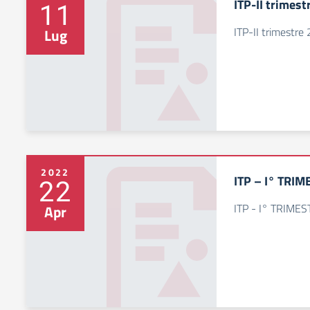
ITP-II trimest
11
ITP-II trimestre
Lug
2022
ITP – I° TRI
22
ITP - I° TRIME
Apr