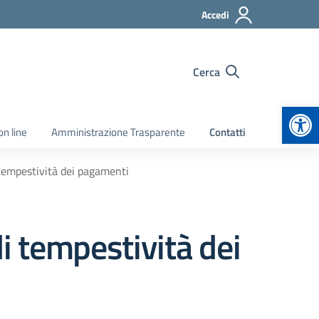
Accedi
Cerca
Apr
on line
Amministrazione Trasparente
Contatti
 tempestività dei pagamenti
di tempestività dei