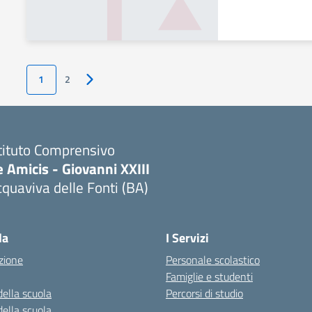
1
2
Pagina successiva
tituto Comprensivo
 Amicis - Giovanni XXIII
quaviva delle Fonti (BA)
Visita la pagina iniziale della scuola
la
I Servizi
zione
Personale scolastico
Famiglie e studenti
della scuola
Percorsi di studio
della scuola