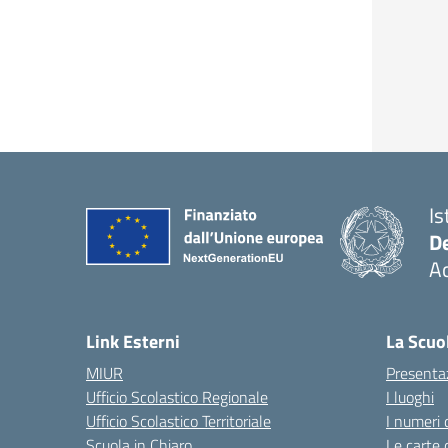
Is
De
Ac
— 
Link Esterni
La Scuo
MIUR
Presenta
Ufficio Scolastico Regionale
I luoghi
Ufficio Scolastico Territoriale
I numeri 
Scuola in Chiaro
Le carte 