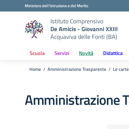
Vai ai contenuti
Vai al menu di navigazione
Vai al footer
Ministero dell'Istruzione e del Merito
Istituto Comprensivo
De Amicis - Giovanni XXIII
Acquaviva delle Fonti (BA)
Scuola
Servizi
Novità
Didattica
Home
Amministrazione Trasparente
Le carte
Amministrazione T