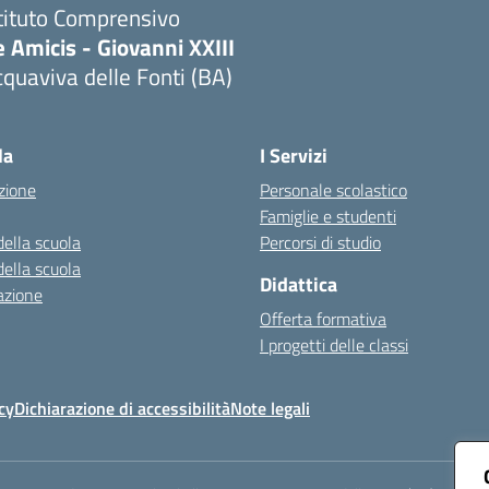
tituto Comprensivo
 Amicis - Giovanni XXIII
quaviva delle Fonti (BA)
Visita la pagina iniziale della scuola
la
I Servizi
zione
Personale scolastico
Famiglie e studenti
della scuola
Percorsi di studio
della scuola
Didattica
azione
Offerta formativa
I progetti delle classi
cy
Dichiarazione di accessibilità
Note legali