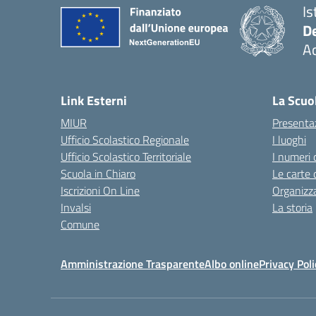
Is
De
Ac
— 
Link Esterni
La Scuo
MIUR
Presenta
Ufficio Scolastico Regionale
I luoghi
Ufficio Scolastico Territoriale
I numeri 
Scuola in Chiaro
Le carte 
Iscrizioni On Line
Organizz
Invalsi
La storia
Comune
Amministrazione Trasparente
Albo online
Privacy Poli