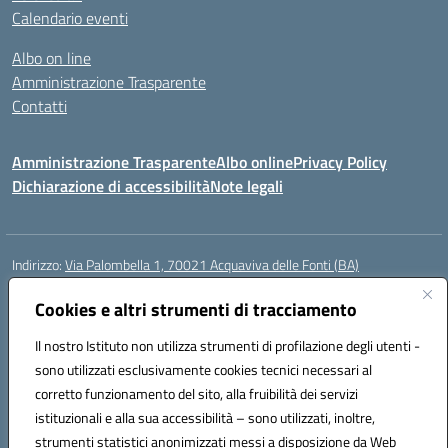
Calendario eventi
Albo on line
Amministrazione Trasparente
Contatti
Amministrazione Trasparente
Albo online
Privacy Policy
Dichiarazione di accessibilità
Note legali
Indirizzo:
Via Palombella 1, 70021 Acquaviva delle Fonti (BA)
Centralino:
080/761013
Email:
baic89400e@istruzione.it
Posta elettronica certificata (PEC):
Cookies e altri strumenti di tracciamento
baic89400e@pec.istruzione.it
Codice fiscale: 91121590722
Il nostro Istituto non utilizza strumenti di profilazione degli utenti -
Codice meccanografico:
baic89400e
sono utilizzati esclusivamente cookies tecnici necessari al
Codice Indice delle Pubbliche Amministrazioni (IPA): icddagio
corretto funzionamento del sito, alla fruibilità dei servizi
Codice unico di fatturazione (CUF): UFGHCG
istituzionali e alla sua accessibilità – sono utilizzati, inoltre,
strumenti statistici anonimizzati messi a disposizione da Web