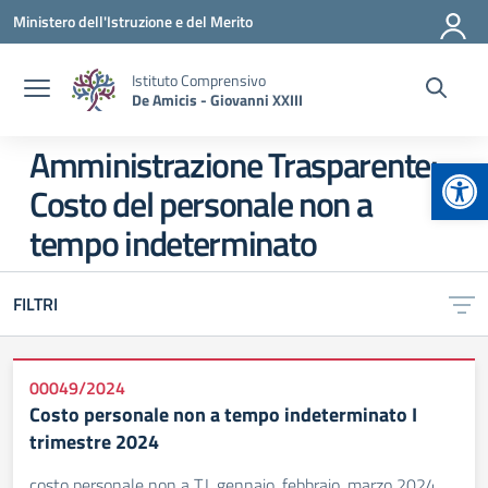
Vai ai contenuti
Vai al menu di navigazione
Vai al footer
Ministero dell'Istruzione e del Merito
Istituto Comprensivo
De Amicis - Giovanni XXIII
Amministrazione Trasparente:
Apr
Costo del personale non a
tempo indeterminato
FILTRI
00049/2024
Costo personale non a tempo indeterminato I
trimestre 2024
costo personale non a T.I. gennaio, febbraio, marzo 2024