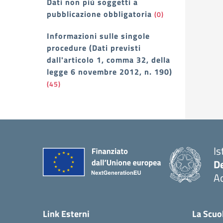
Dati non più soggetti a
pubblicazione obbligatoria
(0)
Informazioni sulle singole
procedure (Dati previsti
dall'articolo 1, comma 32, della
legge 6 novembre 2012, n. 190)
(45)
Is
De
Ac
— 
Link Esterni
La Scuo