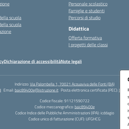
zione
Personale scolastico
Famiglie e studenti
della scuola
Percorsi di studio
della scuola
Didattica
azione
Offerta formativa
I progetti delle classi
cy
Dichiarazione di accessibilità
Note legali
Indirizzo:
Via Palombella 1, 70021 Acquaviva delle Fonti (BA)
3
Email:
baic89400e@istruzione.it
Posta elettronica certificata (PEC):
baic8
Codice fiscale: 91121590722
Codice meccanografico:
baic89400e
Codice Indice delle Pubbliche Amministrazioni (IPA): icddagio
Codice unico di fatturazione (CUF): UFGHCG