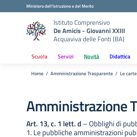
Vai ai contenuti
Vai al menu di navigazione
Vai al footer
Ministero dell'Istruzione e del Merito
Istituto Comprensivo
De Amicis - Giovanni XXIII
Acquaviva delle Fonti (BA)
Scuola
Servizi
Novità
Didattica
Home
Amministrazione Trasparente
Le carte
Amministrazione T
Art. 13, c. 1 lett. d
– Obblighi di pubb
1. Le pubbliche amministrazioni pubb