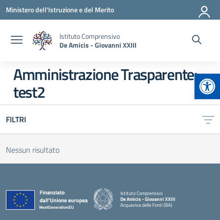
Vai ai contenuti
Vai al menu di navigazione
Vai al footer
Ministero dell'Istruzione e del Merito
Istituto Comprensivo
De Amicis - Giovanni XXIII
Amministrazione Trasparente:
Apr
test2
FILTRI
Nessun risultato
Istituto Comprensivo
De Amicis - Giovanni XXIII
Acquaviva delle Fonti (BA)
— Visita la pagina iniziale della scuola