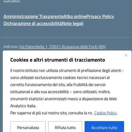
Amministrazione Trasparente
Albo online
Privacy Policy
Dichiarazione di accessibilità
Note legali
Indirizzo:
Via Palombella 1, 70021 Acquaviva delle Fonti (BA)
Centralino:
080/761013
Email:
baic89400e@istruzione.it
Posta elettronica certificata (PEC):
Cookies e altri strumenti di tracciamento
baic89400e@pec.istruzione.it
Codice fiscale: 91121590722
Il nostro Istituto non utilizza strumenti di profilazione degli utenti -
Codice meccanografico:
baic89400e
sono utilizzati esclusivamente cookies tecnici necessari al
Codice Indice delle Pubbliche Amministrazioni (IPA): icddagio
corretto funzionamento del sito, alla fruibilità dei servizi
Codice unico di fatturazione (CUF): UFGHCG
istituzionali e alla sua accessibilità – sono utilizzati, inoltre,
strumenti statistici anonimizzati messi a disposizione da Web
Analytics Italia.
Hosting & Powered by 3D Solution S.r.l.
Per saperne di più sul nostro sito, consulta la ns.
Cookie Policy.
Concept & Design by Designers Italia
Personalizza
Rifiuta tutto
Accettare tutto