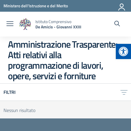
Vai ai contenuti
Vai al menu di navigazione
Vai al footer
Ministero dell'Istruzione e del Merito
Istituto Comprensivo
De Amicis - Giovanni XXIII
Amministrazione Trasparente:
Apr
Atti relativi alla
programmazione di lavori,
opere, servizi e forniture
FILTRI
Nessun risultato