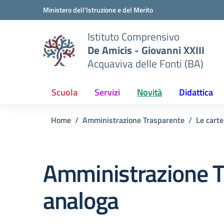
Vai ai contenuti
Vai al menu di navigazione
Vai al footer
Ministero dell'Istruzione e del Merito
Istituto Comprensivo
De Amicis - Giovanni XXIII
Acquaviva delle Fonti (BA)
Scuola
Servizi
Novità
Didattica
Home
Amministrazione Trasparente
Le carte
Amministrazione T
analoga