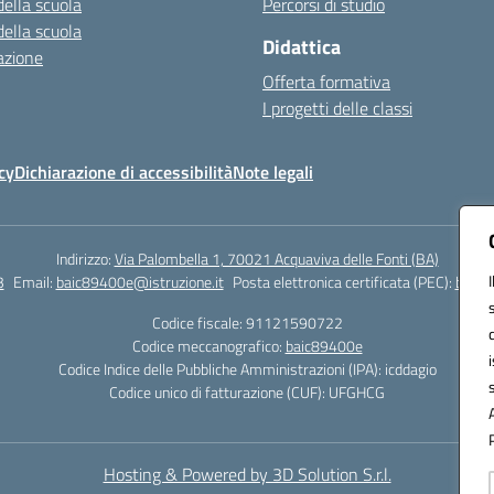
della scuola
Percorsi di studio
della scuola
Didattica
azione
Offerta formativa
I progetti delle classi
cy
Dichiarazione di accessibilità
Note legali
Indirizzo:
Via Palombella 1, 70021 Acquaviva delle Fonti (BA)
3
Email:
baic89400e@istruzione.it
Posta elettronica certificata (PEC):
baic8
Codice fiscale: 91121590722
Codice meccanografico:
baic89400e
Codice Indice delle Pubbliche Amministrazioni (IPA): icddagio
Codice unico di fatturazione (CUF): UFGHCG
Hosting & Powered by 3D Solution S.r.l.