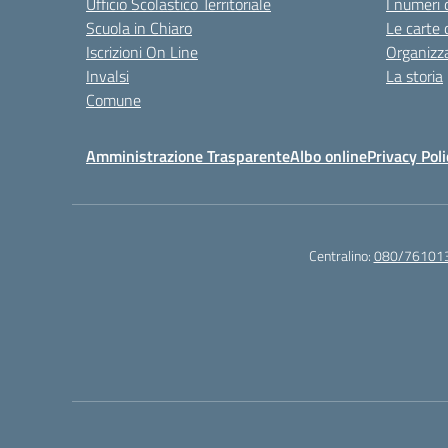
Ufficio Scolastico Territoriale
I numeri 
Scuola in Chiaro
Le carte 
Iscrizioni On Line
Organizz
Invalsi
La storia
Comune
Amministrazione Trasparente
Albo online
Privacy Poli
Centralino:
080/76101