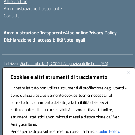
Albo on line
Amministrazione Trasparente
Contatti
Amministrazione Trasparente
Albo online
Privacy Policy
Dichiarazione di accessibilità
Note legali
Indirizzo:
Via Palombella 1, 70021 Acquaviva delle Fonti (BA)
Centralino:
080/761013
Email:
baic89400e@istruzione.it
Posta elettronica certificata (PEC):
Cookies e altri strumenti di tracciamento
baic89400e@pec.istruzione.it
Codice fiscale: 91121590722
Il nostro Istituto non utilizza strumenti di profilazione degli utenti -
Codice meccanografico:
baic89400e
sono utilizzati esclusivamente cookies tecnici necessari al
Codice Indice delle Pubbliche Amministrazioni (IPA): icddagio
corretto funzionamento del sito, alla fruibilità dei servizi
Codice unico di fatturazione (CUF): UFGHCG
istituzionali e alla sua accessibilità – sono utilizzati, inoltre,
strumenti statistici anonimizzati messi a disposizione da Web
Analytics Italia.
Hosting & Powered by 3D Solution S.r.l.
Per saperne di più sul nostro sito, consulta la ns.
Cookie Policy.