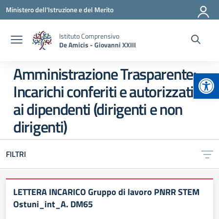
Vai ai contenuti
Vai al menu di navigazione
Vai al footer
Ministero dell'Istruzione e del Merito
Istituto Comprensivo
De Amicis - Giovanni XXIII
Amministrazione Trasparente:
Apr
Incarichi conferiti e autorizzati
ai dipendenti (dirigenti e non
dirigenti)
FILTRI
LETTERA INCARICO Gruppo di lavoro PNRR STEM
Ostuni_int_A. DM65